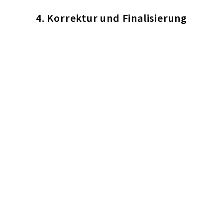
4. Korrektur und Finalisierung
Im letzten Schritt entscheiden Sie sich für Ihren
Favoriten, wir
optimieren Ihren künftigen Spot
und bereiten diesen für die
Ausstrahlung
vor.
So klingen unsere Instore
Radio Spots